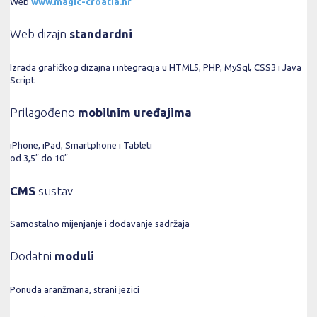
Web
www.magic-croatia.hr
Web dizajn
standardni
Izrada grafičkog dizajna i integracija u HTML5, PHP, MySql, CSS3 i Java
Script
Prilagođeno
mobilnim uređajima
iPhone, iPad, Smartphone i Tableti
od 3,5″ do 10″
CMS
sustav
Samostalno mijenjanje i dodavanje sadržaja
Dodatni
moduli
Ponuda aranžmana, strani jezici